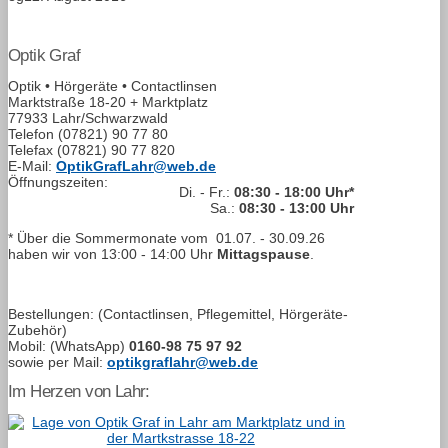
Optik Graf
Optik • Hörgeräte • Contactlinsen
Marktstraße 18-20 + Marktplatz
77933 Lahr/Schwarzwald
Telefon
(07821) 90 77 80
Telefax
(07821) 90 77 820
E-Mail:
OptikGrafLahr@web.de
Öffnungszeiten:
Di. - Fr.:
08:30 - 18:00 Uhr*
Sa.:
08:30 - 13:00 Uhr
* Über die Sommermonate vom
01.07. - 30.09.26
haben wir von
13:00 - 14:00
Uhr
Mittagspause
.
Bestellungen: (Contactlinsen, Pflegemittel, Hörgeräte-
Zubehör)
Mobil: (WhatsApp)
0160-98 75 97 92
sowie per Mail:
optikgraflahr@web.de
Im Herzen von Lahr: