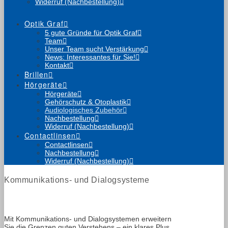
Widerruf (Nachbestellung)
Optik Graf
5 gute Gründe für Optik Graf
Team
Unser Team sucht Verstärkung
News: Interessantes für Sie!
Kontakt
Brillen
Hörgeräte
Hörgeräte
Gehörschutz & Otoplastik
Audiologisches Zubehör
Nachbestellung
Widerruf (Nachbestellung)
Contactlinsen
Contactlinsen
Nachbestellung
Widerruf (Nachbestellung)
Kommunikations- und Dialogsysteme
Mit Kommunikations- und Dialogsystemen erweitern
Sie die Grenzen guten Verstehens – ein klares Plus