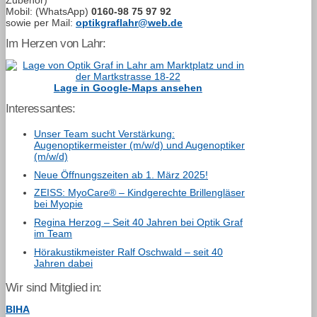
Mobil: (WhatsApp)
0160-98 75 97 92
sowie per Mail:
optikgraflahr@web.de
Im Herzen von Lahr:
Lage in Google-Maps ansehen
Interessantes:
Unser Team sucht Verstärkung:
Augenoptikermeister (m/w/d) und Augenoptiker
(m/w/d)
Neue Öffnungszeiten ab 1. März 2025!
ZEISS: MyoCare® – Kindgerechte Brillengläser
bei Myopie
Regina Herzog – Seit 40 Jahren bei Optik Graf
im Team
Hörakustikmeister Ralf Oschwald – seit 40
Jahren dabei
Wir sind Mitglied in:
BIHA