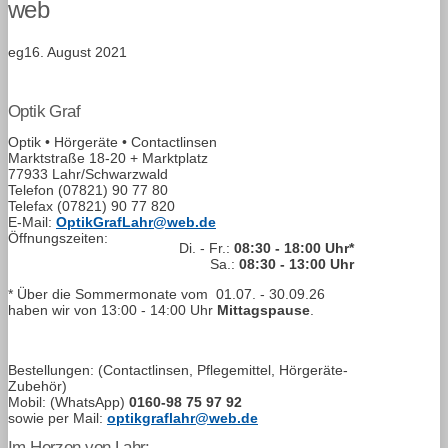
web
eg
16. August 2021
Optik Graf
Optik • Hörgeräte • Contactlinsen
Marktstraße 18-20 + Marktplatz
77933 Lahr/Schwarzwald
Telefon
(07821) 90 77 80
Telefax
(07821) 90 77 820
E-Mail:
OptikGrafLahr@web.de
Öffnungszeiten:
Di. - Fr.:
08:30 - 18:00 Uhr*
Sa.:
08:30 - 13:00 Uhr
* Über die Sommermonate vom
01.07. - 30.09.26
haben wir von
13:00 - 14:00
Uhr
Mittagspause
.
Bestellungen: (Contactlinsen, Pflegemittel, Hörgeräte-
Zubehör)
Mobil: (WhatsApp)
0160-98 75 97 92
sowie per Mail:
optikgraflahr@web.de
Im Herzen von Lahr: