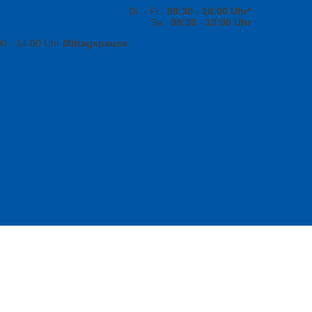
Di. - Fr.:
08:30 - 18:00 Uhr*
Sa.:
08:30 - 13:00 Uhr
00 - 14:00
Uhr
Mittagspause
.
Lage in Google-Maps ansehen
nd Augenoptiker (m/w/d)