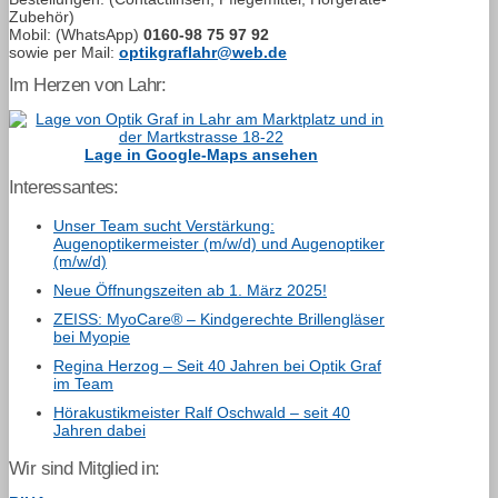
Zubehör)
Mobil: (WhatsApp)
0160-98 75 97 92
sowie per Mail:
optikgraflahr@web.de
Im Herzen von Lahr:
Lage in Google-Maps ansehen
Interessantes:
Unser Team sucht Verstärkung:
Augenoptikermeister (m/w/d) und Augenoptiker
(m/w/d)
Neue Öffnungszeiten ab 1. März 2025!
ZEISS: MyoCare® – Kindgerechte Brillengläser
bei Myopie
Regina Herzog – Seit 40 Jahren bei Optik Graf
im Team
Hörakustikmeister Ralf Oschwald – seit 40
Jahren dabei
Wir sind Mitglied in: