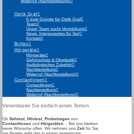
Widerruf (Nachbestellung)
Optik Graf
5 gute Gründe für Optik Graf
Team
Unser Team sucht Verstärkung
News: Interessantes für Sie!
Kontakt
Brillen
Hörgeräte
Hörgeräte
Gehörschutz & Otoplastik
Audiologisches Zubehör
Nachbestellung
Widerruf (Nachbestellung)
Contactlinsen
Contactlinsen
Nachbestellung
Widerruf (Nachbestellung)
Vereinbaren Sie einfach einen Termin
Ob
Sehtest
,
Hörtest
,
Probetragen
von
Contactlinsen
und
Hörgeräten
… Bei uns bleiben
keine Wünsche offen. Wir nehmen uns
Zeit
für Sie,
am Besten geht das in einem gemeinsam